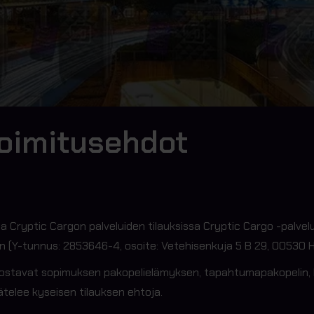
toimitusehdot
ryptic Cargon palveluiden tilauksissa Cryptic Cargo -palvelun t
n (Y-tunnus: 2853646-4, osoite: Vetehisenkuja 5 B 29, 00530 Helsi
dostavat sopimuksen pakopelielämyksen, tapahtumapakopelin, lis
telee kyseisen tilauksen ehtoja.