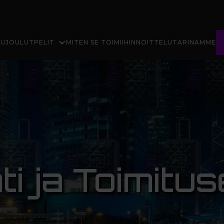
KUJOULUT
PELIT
MITEN SE TOIMII
HINNOITTELU
TARINAMME
i ja Toimitu