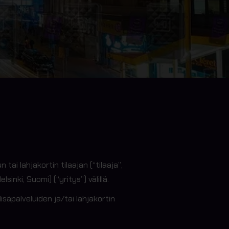
ai lahjakortin tilaajan (“tilaaja”,
nki, Suomi) (“yritys”) välillä.
äpalveluiden ja/tai lahjakortin