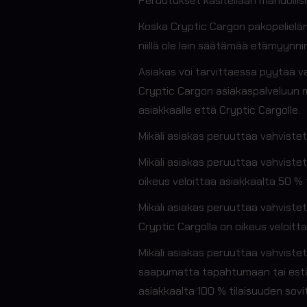
Peruutukset käsitellään mahdollis
Koska Cryptic Cargon pakopelieläm
niillä ole lain säätämää etämyynn
Asiakas voi tarvittaessa pyytää
Cryptic Cargon asiakaspalveluun 
asiakkaalle että Cryptic Cargolle.
Mikäli asiakas peruuttaa vahvist
Mikäli asiakas peruuttaa vahvist
oikeus veloittaa asiakkaalta 50 % 
Mikäli asiakas peruuttaa vahvist
Cryptic Cargolla on oikeus veloitt
Mikäli asiakas peruuttaa vahvist
saapumatta tapahtumaan tai estää
asiakkaalta 100 % tilaisuuden sovi