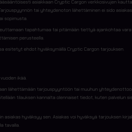
pääsääntöisesti asiakkaan Cryptic Cargon verkkosivujen kautt
arjouspyynnön tai yhteydenoton lähettäminen ei sido asiakast
ai sopimusta.
 toteuttamaan tapahtumaa tai pitämään tiettyä ajankohtaa var
ttämisen perusteella.
sa esitetyt ehdot hyväksymällä Cryptic Cargon tarjouksen.
 vuoden ikää.
kkaan lähettämään tarjouspyyntöön tai muuhun yhteydenottoon
tellään tilauksen kannalta olennaiset tiedot, kuten palvelun sis
in asiakas hyväksyy sen. Asiakas voi hyväksyä tarjouksen kirjal
la tavalla.