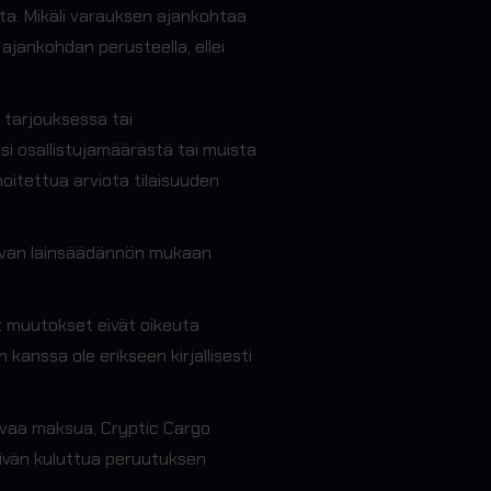
ta. Mikäli varauksen ajankohtaa
ankohdan perusteella, ellei
tarjouksessa tai
ksi osallistujamäärästä tai muista
oitettua arviota tilaisuuden
tavan lainsäädännön mukaan
et muutokset eivät oikeuta
anssa ole erikseen kirjallisesti
tavaa maksua, Cryptic Cargo
äivän kuluttua peruutuksen