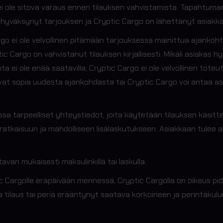
i ole sitova varaus ennen tilauksen vahvistamista. Tapahtuman
hyväksynyt tarjouksen ja Cryptic Cargo on lähettänyt asiakkaall
argo ei ole velvollinen pitämään tarjouksessa mainittua ajanko
 Cargo on vahvistanut tilauksen kirjallisesti. Mikäli asiakas hy
ta ei ole enää saatavilla, Cryptic Cargo ei ole velvollinen t
ivat sopia uudesta ajankohdasta tai Cryptic Cargo voi antaa a
sa tarpeelliset yhteystiedot, joita käytetään tilauksen käsitt
atkaisuun ja mahdolliseen lisälaskutukseen. Asiakkaan tulee ai
van mukaisesti maksulinkillä tai laskulla.
c Cargolle eräpäivään mennessä, Cryptic Cargolla on oikeus pi
 tilaus tai periä erääntynyt saatava korkoineen ja perintäkul