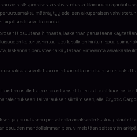
aan aina alkuperäisestä vahvistetusta tilaisuuden ajankohdas
eruutusmaksu määräytyy edelleen alkuperäisen vahvistetun aj
kirjallisesti sovittu muuta.
prosenttiosuutena hinnasta, laskennan perusteena käytetään 
ilaisuuden kokonaishintaa. Jos lopullinen hinta riippuu esimerki
, laskennan perusteena käytetään viimeisintä asiakkaalle ilm
uutusmaksua sovelletaan enintään siltä osin kuin se on pakot
ttäisten osallistujien sairastumiset tai muut asiakkaan sisäis
alennukseen tai varauksen siirtämiseen, ellei Cryptic Cargon k
auksen ja peruutuksen perusteella asiakkaalle kuuluu palautet
van osuuden mahdollisimman pian, viimeistään seitsemän arkip