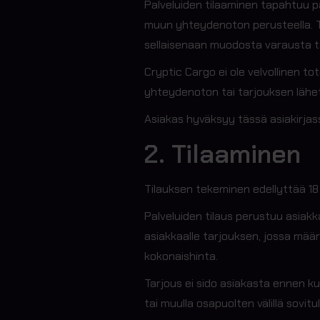
Palveluiden tilaaminen tapahtuu 
muun yhteydenoton perusteella. T
sellaisenaan muodosta varausta t
Cryptic Cargo ei ole velvollinen
yhteydenoton tai tarjouksen lähe
Asiakas hyväksyy tässä asiakirjas
2. Tilaaminen
Tilauksen tekeminen edellyttää 18
Palveluiden tilaus perustuu asia
asiakkaalle tarjouksen, jossa määri
kokonaishinta.
Tarjous ei sido asiakasta ennen ku
tai muulla osapuolten välillä sovitul