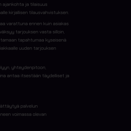
 ajankohta ja tilaisuus
e kirjallisen tilausvahvistuksen.
htaa varattuna ennen kuin asiakas
väksyy tarjouksen vasta silloin,
oteuttamaan tapahtumaa kyseisenä
siakkaalle uuden tarjouksen
elyyn, yhteydenpitoon,
na antaa itsestään täydelliset ja
dättäytyä palvelun
uineen voimassa olevan