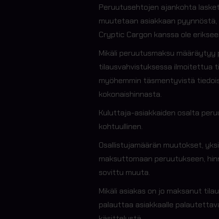
Peruutusehtojen ajankohta lasket
muutetaan asiakkaan pyynnöstä, p
Cryptic Cargon kanssa ole erikseen 
Mikäli peruutusmaksu määräytyy 
tilausvahvistuksessa ilmoitettua t
myöhemmin täsmentyvistä tiedoista
kokonaishinnasta.
Kuluttaja-asiakkaiden osalta per
kohtuullinen.
Osallistujamäärän muutokset, yksi
maksuttomaan peruutukseen, hinnan
sovittu muuta.
Mikäli asiakas on jo maksanut til
palauttaa asiakkaalle palautetta
käsittelystä.