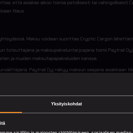
ttaa, että asiakas aikoo toimia petollisesti tai vahingollisesti
kaan tilaus.
hteydessä. Maksu voidaan suorittaa Cryptic Cargon lähettämän
un toteuttajana ja maksupalveluntarjoajana toimii Paytrail Oyj
osten ja muiden maksutapapalveluiden kanssa.
nvälittäjänä. Paytrail Oyj näkyy maksun saajana asiakkaan tiliot
Oy:lle.
Yksityiskohdat
itä
mme sisällön ja mainosten räätälöimiseen, sosiaalisen median