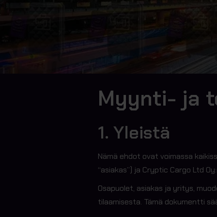
Myynti- ja 
1. Yleistä
Nämä ehdot ovat voimassa kaikissa C
“asiakas”) ja Cryptic Cargo Ltd Oy:
Osapuolet, asiakas ja yritys, muo
tilaamisesta. Tämä dokumentti sää