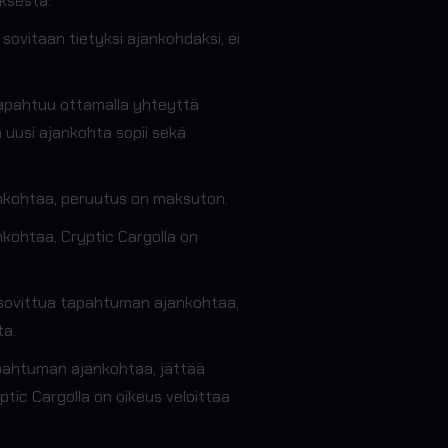
ksesta.
ovitaan tietyksi ajankohdaksi, ei
apahtuu ottamalla yhteyttä
uusi ajankohta sopii sekä
ankohtaa, peruutus on maksuton.
kohtaa, Cryptic Cargolla on
n sovittua tapahtuman ajankohtaa,
ta.
pahtuman ajankohtaa, jättää
ic Cargolla on oikeus veloittaa