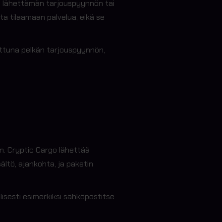
a lähettämän tarjouspyynnön tai
a tilaamaan palvelua, eikä se
attuna pelkän tarjouspyynnön,
. Cryptic Cargo lähettää
ältö, ajankohta, ja paketin
lisesti esimerkiksi sähköpostitse