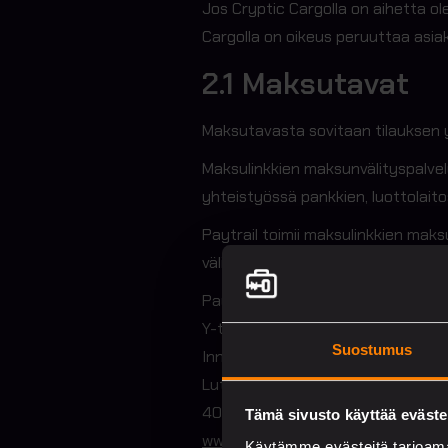
Jos Cryptic Cargolla on aihetta ole
Cargolla on oikeus peruuttaa asiak
2.1 Maksutavat
Maksutavasta sovitaan tilauksen y
Maksulinkkien maksunvälityspalvel
yhteistyössä pankkien, luottolait
Paytrail toimii maksulinkkien maksu
välittää maksun Cryptic Cargo Ltd 
Paytrail Oyj
Y-tunnus: 2122839-7
Suostumus
Innova 2
Lutakonaukio 7
40100 Jyväskylä
Tämä sivusto käyttää eväste
www.paytrail.com
Käytämme evästeitä tarjoama