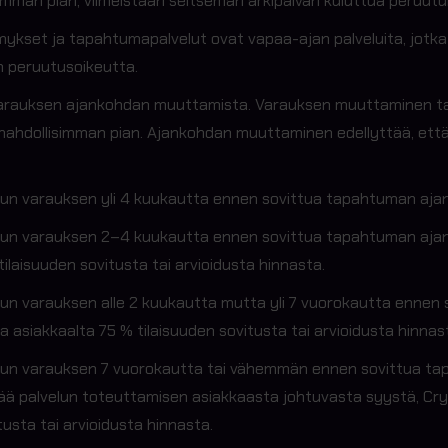
imman pian, viimeistään seitsemän arkipäivän kuluttua peruutu
ykset ja tapahtumapalvelut ovat vapaa-ajan palveluita, jotka s
in peruutusoikeutta.
 varauksen ajankohdan muuttamista. Varauksen muuttaminen t
mahdollisimman pian. Ajankohdan muuttaminen edellyttää, että 
etun varauksen yli 4 kuukautta ennen sovittua tapahtuman aj
etun varauksen 2–4 kuukautta ennen sovittua tapahtuman ajan
tilaisuuden sovitusta tai arvioidusta hinnasta.
etun varauksen alle 2 kuukautta mutta yli 7 vuorokautta enne
aa asiakkaalta 75 % tilaisuuden sovitusta tai arvioidusta hinnas
etun varauksen 7 vuorokautta tai vähemmän ennen sovittua ta
 palvelun toteuttamisen asiakkaasta johtuvasta syystä, Crypt
tusta tai arvioidusta hinnasta.