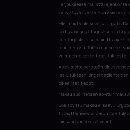
Tarjouksessa mainittu ajankohta e
vahvistuvat vasta, kun asiakas on 
Ellei muuta ole sovittu, Cryptic C
on hyväksynyt tarjouksen ja Cryptic
kun tarjouksessa mainittu ajankoh
ajankohtana. Tällöin osapuolet vo
vaihtoehtoisesta toteutuksesta.
Asiakkaalta kerätään tilausvaihees
laskutukseen, ongelmatilanteiden r
oikeelliset tiedot.
Maksu suoritetaan sovitun maksuta
Jos sovittu maksu ei saavu Crypti
toteuttamisesta, peruuttaa tuleva
lainsäädännön mukaisesti.