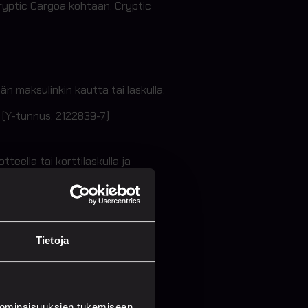
 Cryptic Cargoa kohtaan, Cryptic
 maksulinkin kautta tai laskulla.
 (Y-tunnus: 2122839-7)
teella tai korttilaskulla ja
Tietoja
 ominaisuuksien tukemiseen